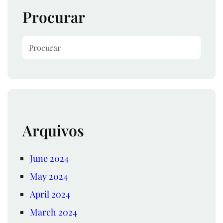
Procurar
S
e
a
r
c
h
Arquivos
June 2024
May 2024
April 2024
March 2024